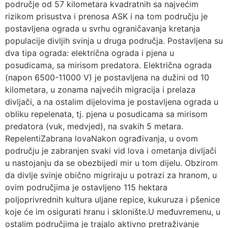
područje od 57 kilometara kvadratnih sa najvećim
rizikom prisustva i prenosa ASK i na tom području je
postavljena ograda u svrhu ograničavanja kretanja
populacije divljih svinja u druga područja. Postavljena su
dva tipa ograda: električna ograda i pjena u
posudicama, sa mirisom predatora. Električna ograda
(napon 6500-11000 V) je postavljena na dužini od 10
kilometara, u zonama najvećih migracija i prelaza
divljači, a na ostalim dijelovima je postavljena ograda u
obliku repelenata, tj. pjena u posudicama sa mirisom
predatora (vuk, medvjed), na svakih 5 metara.
RepelentiZabrana lovaNakon ograđivanja, u ovom
području je zabranjen svaki vid lova i ometanja divljači
u nastojanju da se obezbijedi mir u tom dijelu. Obzirom
da divlje svinje obično migriraju u potrazi za hranom, u
ovim područjima je ostavljeno 115 hektara
poljoprivrednih kultura uljane repice, kukuruza i pšenice
koje će im osigurati hranu i sklonište.U međuvremenu, u
ostalim područjima je trajalo aktivno pretraživanje