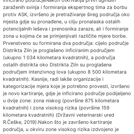
Inficirano područjeNakon otkrivanja prvih uginulih
zaraženih svinja i formiranja ekspertnog tima za borbu
protiv ASK, izvršeno je pretraživanje šireg područja oko
mjesta gdje su pronađene, u cilju pronalaska ostalih
potencijalnih leševa i prenosnika zaraze, ali i formiranje
zona u kojima će se primjenjivati različite mjere borbe.
Prvenstveno su formirana dva područja: cijelo područje
Distrikta Zlín je proglašeno inficiranim područjem
(ukupno 1 034 kilometara kvadratnih), a područja
ostalih distrikta oko Distrikta Zlín su proglašena
područjem intenzivnog lova (ukupno 8 500 kilometara
kvadratnih). Kasnije, radi lakše organizacije i
kategorizacije mjera koje je potrebno provesti, izvršeno
je novo kartiranje, gdje je inficirano područje podijeljeno
u dvije zone: zona niskog (površine 875 kilometara
kvadratnih) i zona visokog rizika (površine 159
kilometara kvadratnih) (Državni veterinarski ured
R.Češke, 2019).Nakon što je završeno kartiranje
područja, u okviru zone visokog rizika izdvojeno je