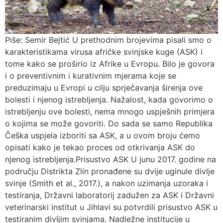
Piše: Semir Bejtić U prethodnim brojevima pisali smo o
karakteristikama virusa afričke svinjske kuge (ASK) i
tome kako se proširio iz Afrike u Evropu. Bilo je govora
i o preventivnim i kurativnim mjerama koje se
preduzimaju u Evropi u cilju sprječavanja širenja ove
bolesti i njenog istrebljenja. Nažalost, kada govorimo o
istrebljenju ove bolesti, nema mnogo uspješnih primjera
o kojima se može govoriti. Do sada se samo Republika
Češka uspjela izboriti sa ASK, a u ovom broju ćemo
opisati kako je tekao proces od otkrivanja ASK do
njenog istrebljenja.Prisustvo ASK U junu 2017. godine na
području Distrikta Zlín pronađene su dvije uginule divlje
svinje (Smith et al., 2017.), a nakon uzimanja uzoraka i
testiranja, Državni laboratorij zadužen za ASK i Državni
veterinarski institut u Jihlavi su potvrdili prisustvo ASK u
testiranim divljim svinjama. Nadležne institucije u