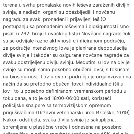
terena u svrhu pronalaska novih leševa zaraženih divljih
svinja, a nadležni organi su obezbijedili i novčanu
nagradu za svaki pronađeni i prijavljeni leš.(O
postupanju sa pronađenim leševima i biosigurnosti smo
pisali u 262. broju Lovačkog lista).Novčane nagradeDok
su se odvijale razne aktivnosti u inficiranom području,
za područje intenzivnog lova je planirana depopulacija
divlje svinje i također su osigurane novčane nagrade za
svaku odstrijeljenu divlju svinju. Međutim, u lov na divlje
svinje su mogli samo posebno obučeni lovci, s fokusom
na biosigurnost. Lov u ovom području je organizovan na
način da su pretodno obučeni lovci individualno išli u
lov i to u posebno definiranom vremenskom periodu u
toku dana, a to je od 18:00-06:00 sati, koristeći
policijske snajpere sa termovizijskom opremom i
prigušivačima (Državni veterinarski ured R.Češke, 2019).
Nakon odstrijela, svaka divlja svinja je sakupljena,
spremljena u plastične vreće i odnesena na posebno