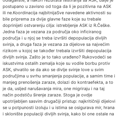
odlagalište, a nakon rezultata testiranja sa ASK, dalje je
postupano u zavisno od toga da li je pozitivna na ASK
ili ne.Koordinacija najbitnijaSve navedene aktivnosti su
bile priprema za dvije glavne faze koje su trebale
doprinijeti ostvarenju cilja: istrebljenje ASK iz R.Češke.
Jedna faza je vezana za područja oko inficiranog
područja i u njoj se treba izvršiti depopulacija divljih
svinja, a druga faza je vezana za dijelove sa najvećim
rizikom u kojoj se također trebala izvršiti depopulacija
divljih svinja. Zašto je to tako urađeno? Rukovodeći se
iskustvima ostalih zemalja koje su vodile borbu protiv
ASK, shvatilo se da ako se divlje svinje love u svim
područjima u svrhu smanjenja populacije, a samim time i
manjeg prenošenja zaraze, dolazi do kontraefekta, a to
je da, usljed narušavanja mira, one migriraju i na taj
način podstiču širenje zaraze. Stoga je ovdje
upotrijebljen sasvim drugačiji pristup: najkritičniji dijelovi
se u potpunosti izoluju i u istima se osigurava mir, hrana
i sklonište populaciji divljih svinja, kako bi one ostale na