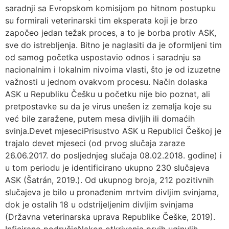
saradnji sa Evropskom komisijom po hitnom postupku
su formirali veterinarski tim eksperata koji je brzo
započeo jedan težak proces, a to je borba protiv ASK,
sve do istrebljenja. Bitno je naglasiti da je oformljeni tim
od samog početka uspostavio odnos i saradnju sa
nacionalnim i lokalnim nivoima vlasti, što je od izuzetne
važnosti u jednom ovakvom procesu. Način dolaska
ASK u Republiku Češku u početku nije bio poznat, ali
pretpostavke su da je virus unešen iz zemalja koje su
već bile zaražene, putem mesa divljih ili domaćih
svinja.Devet mjeseciPrisustvo ASK u Republici Češkoj je
trajalo devet mjeseci (od prvog slučaja zaraze
26.06.2017. do posljednjeg slučaja 08.02.2018. godine) i
u tom periodu je identificirano ukupno 230 slučajeva
ASK (Šatrán, 2019.). Od ukupnog broja, 212 pozitivnih
slučajeva je bilo u pronađenim mrtvim divljim svinjama,
dok je ostalih 18 u odstrijeljenim divljim svinjama
(Državna veterinarska uprava Republike Češke, 2019).