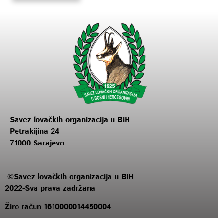
Savez lovačkih organizacija u BiH
Petrakijina 24
71000 Sarajevo
©Savez lovačkih organizacija u BiH
2022-Sva prava zadržana
Žiro račun 1610000014450004