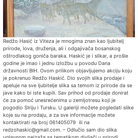
Redžo Hasić iz Viteza je mnogima znan kao ljubitelj
prirode, lova, druženja, ali i odgajivača bosanskog
oštrodlakog goniča baraka. Haskić je i slikar, a prošle
godine je imao i jednu izložbu u povodu Dana
državnosti BIH. Ovom prilikom objavljujemo akciju koju
je pokrenuo Redžo Haskić. Dio svojih slika prodaje i
apeluje na sve ljubitelje slika sa temom iz prirode da se
jave kako bi iste kupili. Sav prihod od prodaje donirat
će za pomoć unesrećenima u zemljotresu koji je
pogodio SIriju i Tursku. U galeriji možete pogledati slike
koje su na prodaju, a za sve informacije možete
kontaktirati na broj 061405079 ili na
redzohaskic@gmail.com. – Odlučio sam dio slika
uglavnom pejzaža sa tematikom divljači u prirodi