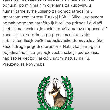
ponuditi po minimalnim cijenama za kupovinu u
humanitarne svrhe ,ciljano za pomoć stradalim u
razornom zemljotresu Turskoj i Siriji. Slike u uglavnom
odmah pogodne naročito ljubiteljima prirode i divljači
izletnicima,lovcima ,lovačkim društvima uz mogućnost ”
kačenja” na zid odmah po preuzimanju u svoje
sobe,vikendice,lovačke sobe,lovačke domove,lovačke
kuće i druge prigodne prostore. Nabavka je moguća
pojedinačno ili za grupu,lovačku sekciju ,udruženje..
napisao je Redžo Haskić u svom statusu na FB.
Preuzeto sa Novum.ba