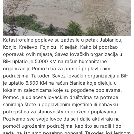
Katastrofalne poplave su zadesile u petak Jablanicu,
Konjic, Kreševo, Fojnicu i Kiseljak. Kako bi podržao
oporavak ovih mjesta, Savez lovačkih organizacija u
BiH uplatio je 5.000 KM na račun humanitarne
organizacije Pomozi.ba za pomoć poplavljenim
područjima. Također, Savez lovačkih organizacija u BiH
je uplatio 6.500 KM na račun članica koje djeluju u
lokalnim zajednicama koje su pogođene poplavama.
Pomoć je uplaćena lovačkim društvima za potrebe
saniranja štete u poplavljenim mjestima ili nabavku
potrepština za stanovništvo ugroženo poplavama.
Pozivamo sve svoje lovce da se i dalje aktiviraju na
pomoći ugroženim područjima, kao što su radili i do
sada, na što smo posebno ponosni! Također, još jednom