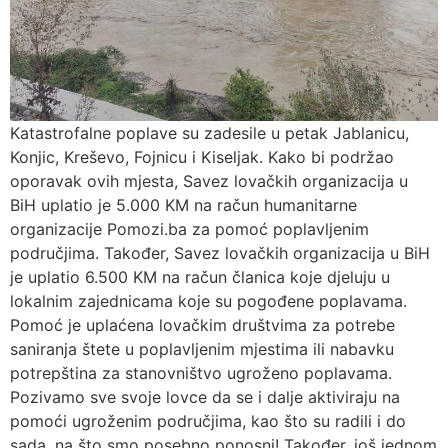
Katastrofalne poplave su zadesile u petak Jablanicu,
Konjic, Kreševo, Fojnicu i Kiseljak. Kako bi podržao
oporavak ovih mjesta, Savez lovačkih organizacija u
BiH uplatio je 5.000 KM na račun humanitarne
organizacije Pomozi.ba za pomoć poplavljenim
područjima. Također, Savez lovačkih organizacija u BiH
je uplatio 6.500 KM na račun članica koje djeluju u
lokalnim zajednicama koje su pogođene poplavama.
Pomoć je uplaćena lovačkim društvima za potrebe
saniranja štete u poplavljenim mjestima ili nabavku
potrepština za stanovništvo ugroženo poplavama.
Pozivamo sve svoje lovce da se i dalje aktiviraju na
pomoći ugroženim područjima, kao što su radili i do
sada, na što smo posebno ponosni! Također, još jednom