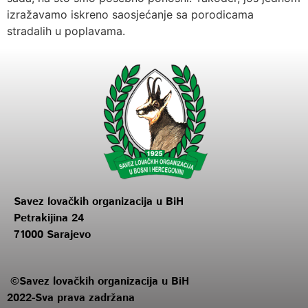
izražavamo iskreno saosjećanje sa porodicama
stradalih u poplavama.
Savez lovačkih organizacija u BiH
Petrakijina 24
71000 Sarajevo
©Savez lovačkih organizacija u BiH
2022-Sva prava zadržana