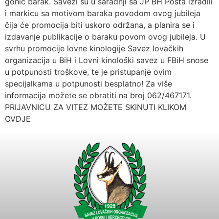
gonič barak. Savezi su u saradnji sa JP BH Pošta izradili
i markicu sa motivom baraka povodom ovog jubileja
čija će promocija biti uskoro održana, a planira se i
izdavanje publikacije o baraku povom ovog jubileja. U
svrhu promocije lovne kinologije Savez lovačkih
organizacija u BiH i Lovni kinološki savez u FBiH snose
u potpunosti troškove, te je pristupanje ovim
specijalkama u potpunosti besplatno! Za više
informacija možete se obratiti na broj 062/467171.
PRIJAVNICU ZA VITEZ MOŽETE SKINUTI KLIKOM
OVDJE