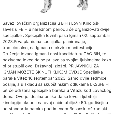
Savez lovačkih organizacija u BiH i Lovni Kinološki
savez u FBiH u narednom periodu će organizovati dvije
specijalke . Specijalka lovnih pasa Igman 02. septembar
2023.Prva planirana specijalka planirana je,
tradicionalno, na Igmanu u okviru manifestacije
Druženje lovaca Igman i nosi kandidaturu CAC BiH, te
pozivamo lovce da se prijave sa svojim ljubimcima kako
bi pristupili ovoj Državnoj izložbi. PRIJAVNICU ZA
IGMAN MOŽETE SKINUTI KLIKOM OVDJE Specijalka
baraka Vitez 16.septembar 2023. Samo dvije sedmice
poslije, a u skladu sa skupštinskim odlukama LKSuFBiH
bit će održana specijalka baraka u Vitezu kod Lovačkog
doma. Ovo je idealna prilika da se lovci i ljubitelji
kinologije okupe i na ovaj način obilježe 50. godišnjicu
od standarda baraka pod imenom Bosanski oštrodlaki