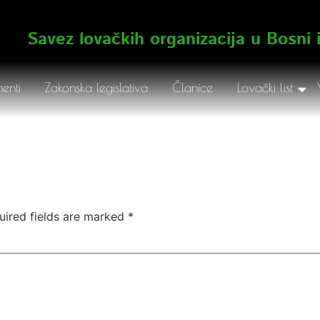
Savez lovačkih organizacija u Bosni 
enti
Zakonska legislativa
Članice
Lovački list
uired fields are marked
*