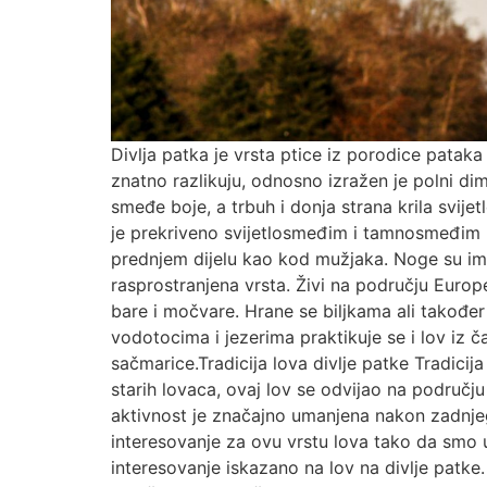
Divlja patka je vrsta ptice iz porodice patak
znatno razlikuju, odnosno izražen je polni di
smeđe boje, a trbuh i donja strana krila svijet
je prekriveno svijetlosmeđim i tamnosmeđim p
prednjem dijelu kao kod mužjaka. Noge su im k
rasprostranjena vrsta. Živi na području Europe
bare i močvare. Hrane se biljkama ali također
vodotocima i jezerima praktikuje se i lov iz 
sačmarice.Tradicija lova divlje patke Tradicij
starih lovaca, ovaj lov se odvijao na području
aktivnost je značajno umanjena nakon zadnje
interesovanje za ovu vrstu lova tako da smo u
interesovanje iskazano na lov na divlje patke.