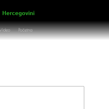
i Hercegovini
Video
Početna