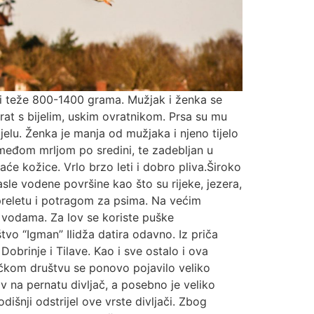
e i teže 800-1400 grama. Mužjak i ženka se
rat s bijelim, uskim ovratnikom. Prsa su mu
ijelu. Ženka je manja od mužjaka i njeno tijelo
smeđom mrljom po sredini, te zadebljan u
će kožice. Vrlo brzo leti i dobro pliva.Široko
asle vodene površine kao što su rijeke, jezera,
 preletu i potragom za psima. Na većim
m vodama. Za lov se koriste puške
tvo “Igman” Ilidža datira odavno. Iz priča
Dobrinje i Tilave. Kao i sve ostalo i ova
čkom društvu se ponovo pojavilo veliko
v na pernatu divljač, a posebno je veliko
išnji odstrijel ove vrste divljači. Zbog