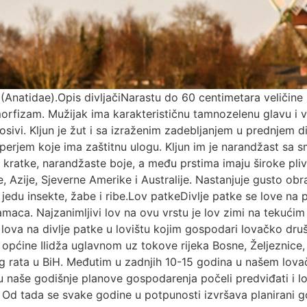
a (Anatidae).Opis divljačiNarastu do 60 centimetara veličin
morfizam. Mužijak ima karakterističnu tamnozelenu glavu i v
losivi. Kljun je žut i sa izraženim zadebljanjem u prednjem d
erjem koje ima zaštitnu ulogu. Kljun im je narandžast sa 
ratke, narandžaste boje, a među prstima imaju široke pliva
, Azije, Sjeverne Amerike i Australije. Nastanjuje gusto obr
 jedu insekte, žabe i ribe.Lov patkeDivlje patke se love na
čamaca. Najzanimljivi lov na ovu vrstu je lov zimi na tekući
a lova na divlje patke u lovištu kojim gospodari lovačko druš
 općine Ilidža uglavnom uz tokove rijeka Bosne, Željeznice, 
g rata u BiH. Međutim u zadnjih 10-15 godina u našem lova
 naše godišnje planove gospodarenja počeli predviđati i lo
 Od tada se svake godine u potpunosti izvršava planirani god