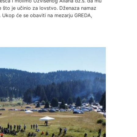
učešća i molimo Uzvišenog Allaha dž.š. da mu
e što je učinio za lovstvo. Dženaza namaz
. Ukop će se obaviti na mezarju GREDA,