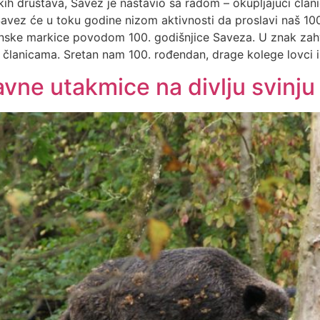
vačkih društava, Savez je nastavio sa radom – okupljajući član
 Savez će u toku godine nizom aktivnosti da proslavi naš 10
anske markice povodom 100. godišnjice Saveza. U znak zahv
m članicama. Sretan nam 100. rođendan, drage kolege lovci i 
avne utakmice na divlju svinju