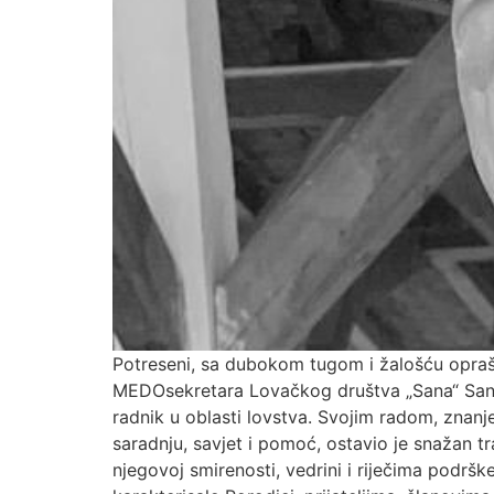
Potreseni, sa dubokom tugom i žalošću opra
MEDOsekretara Lovačkog društva „Sana“ Sanski 
radnik u oblasti lovstva. Svojim radom, znan
saradnju, savjet i pomoć, ostavio je snažan t
njegovoj smirenosti, vedrini i riječima podršk