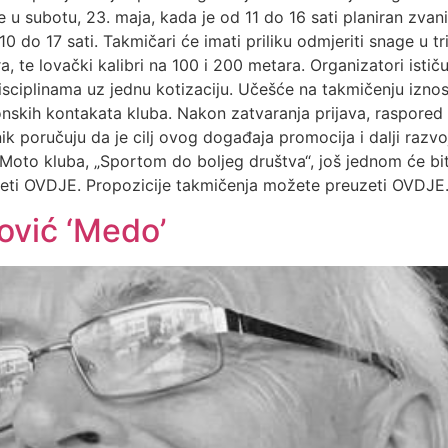
u subotu, 23. maja, kada je od 11 do 16 sati planiran zvanič
0 do 17 sati. Takmičari će imati priliku odmjeriti snage u tr
, te lovački kalibri na 100 i 200 metara. Organizatori isti
ciplinama uz jednu kotizaciju. Učešće na takmičenju iznos
onskih kontakata kluba. Nakon zatvaranja prijava, raspored 
k poručuju da je cilj ovog događaja promocija i dalji razvoj
eja. Moto kluba, „Sportom do boljeg društva“, još jednom će 
eti OVDJE. Propozicije takmičenja možete preuzeti OVDJE.
vić ‘Medo’