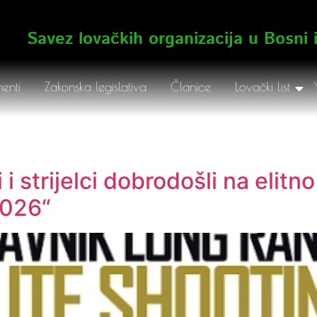
Savez lovačkih organizacija u Bosni 
enti
Zakonska legislativa
Članice
Lovački list
 i strijelci dobrodošli na elit
2026“