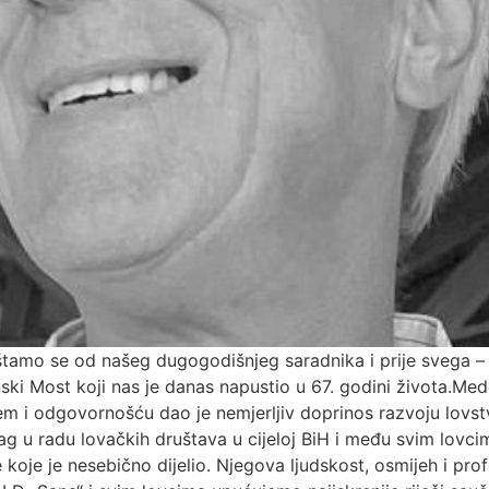
štamo se od našeg dugogodišnjeg saradnika i prije svega 
Most koji nas je danas napustio u 67. godini života.Medo j
jem i odgovornošću dao je nemjerljiv doprinos razvoju lovs
rag u radu lovačkih društava u cijeloj BiH i među svim lovc
e koje je nesebično dijelio. Njegova ljudskost, osmijeh i pro