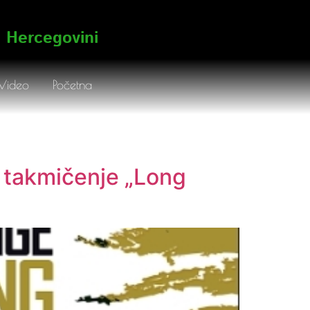
i Hercegovini
Video
Početna
no takmičenje „Long