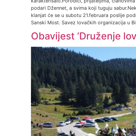
karakterisalo.Porodici, prijateljima, članovi
podari Džennet, a svima koji tuguju sabur.Ne
klanjat će se u subotu 21.februara poslije
Sanski Most. Savez lovačkih organizacija u B
Obavijest ‘Druženje l