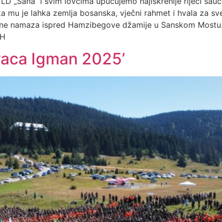
ma LD „Sana“ i svim lovcima upućujemo najiskrenije riječi sa
ka mu je lahka zemlja bosanska, vječni rahmet i hvala za sv
 podne namaza ispred Hamzibegove džamije u Sanskom Mostu
iH
ovaca Igman 2025’