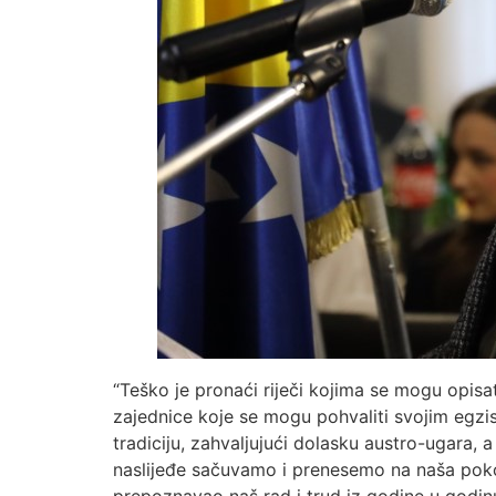
“Teško je pronaći riječi kojima se mogu opis
zajednice koje se mogu pohvaliti svojim egzis
tradiciju, zahvaljujući dolasku austro-ugara, 
naslijeđe sačuvamo i prenesemo na naša pokol
prepoznavao naš rad i trud iz godine u godin