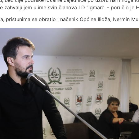
 zahvaljujem u ime svih članova LD “Igman“. – poručio je H
a, pristunima se obratio i načenik Općine Ilidža, Nermin Mu