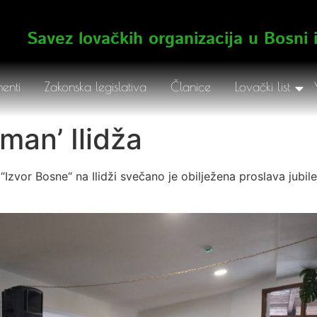
Savez lovačkih organizacija u Bosni 
enti
Zakonska legislativa
Članice
Lovački list
gman’ Ilidža
a “Izvor Bosne“ na Ilidži svečano je obilježena proslava jub