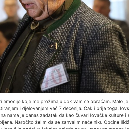
ati emocije koje me prožimaju dok vam se obraćam. Malo je
tiranjem i djelovanjem već 7 decenija. Čak i prije toga, lo
a na nama je danas zadatak da kao čuvari lovačke kulture i e
jena. Naročito želim da se zahvalim načelniku Općine Ilid
u, bez čije podrške lokalne zajednice po uzoru na mnoga l