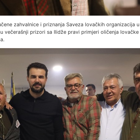
čene zahvalnice i priznanja Saveza lovačkih organizacija u 
ečerašnji prizori sa Ilidže pravi primjeri oličenja lovačke k
a.