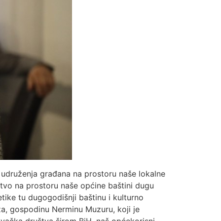
 udruženja građana na prostoru naše lokalne
vstvo na prostoru naše općine baštini dugu
tike tu dugogodišnji baštinu i kulturno
ža, gospodinu Nerminu Muzuru, koji je
ovačka društva širom BiH, naš općekorisni