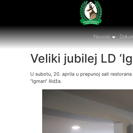
Novosti
Dokum
Veliki jubilej LD ‘I
U subotu, 20. aprila u prepunoj sali restoran
“Igman“ Ilidža.