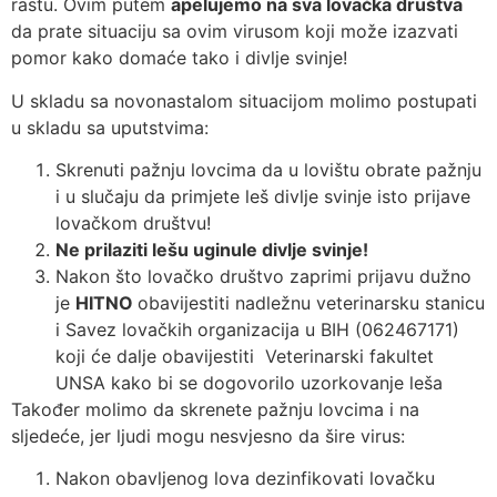
rastu. Ovim putem
apelujemo na sva lovačka društva
da prate situaciju sa ovim virusom koji može izazvati
pomor kako domaće tako i divlje svinje!
U skladu sa novonastalom situacijom molimo postupati
u skladu sa uputstvima:
Skrenuti pažnju lovcima da u lovištu obrate pažnju
i u slučaju da primjete leš divlje svinje isto prijave
lovačkom društvu!
Ne prilaziti lešu uginule divlje svinje!
Nakon što lovačko društvo zaprimi prijavu dužno
je
HITNO
obavijestiti nadležnu veterinarsku stanicu
i Savez lovačkih organizacija u BIH (062467171)
koji će dalje obavijestiti Veterinarski fakultet
UNSA kako bi se dogovorilo uzorkovanje leša
Također molimo da skrenete pažnju lovcima i na
sljedeće, jer ljudi mogu nesvjesno da šire virus:
Nakon obavljenog lova dezinfikovati lovačku