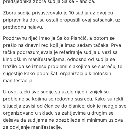
predsjednika zbora sudija Salke Plančića.
Zboru sudija prisustvovalo je 10 sudija uz dvojicu
pripravnika dok su ostali propustili ovaj satsanak, uz
prethodnu najavu.
Pozdravnu riječ imao je Salko Plančić, a potom se
prešlo na dnevni red koji je imao sedam tačaka. Prva
tačka podrazumjevala je referiranje sudija u vezi sa
kinološkim manifestacijama, odnosno od sudija se
tražilo da se iznesu problemi s akojima se susreću, te
sugestije kako poboljšati organizaciju kinoloških
manifestacija.
U ovoj tački sve sudije su uzele riječ i iznijeli su
probleme sa kojima se redovno susreću. Kako su rekli
situacija zavisi od članice do članice, dok je nedgje sve
organizovano u skladu sa zahtjevima u drugim se
dešava da sudijama ne obezbijede ni minimum uslova
za odvijanje manifestacije.