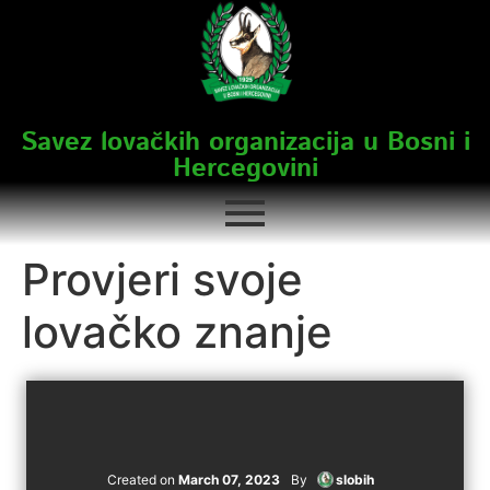
Savez lovačkih organizacija u Bosni i
Hercegovini
Provjeri svoje
lovačko znanje
Created on
March 07, 2023
By
slobih