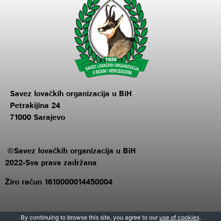
Savez lovačkih organizacija u BiH
Petrakijina 24
71000 Sarajevo
©Savez lovačkih organizacija u BiH
2022-Sva prava zadržana
Žiro račun 1610000014450004
By continuing to browse this site, you agree to our
use of cookies
.