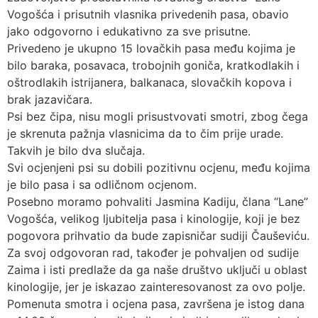
Vogošća i prisutnih vlasnika privedenih pasa, obavio
jako odgovorno i edukativno za sve prisutne.
Privedeno je ukupno 15 lovačkih pasa među kojima je
bilo baraka, posavaca, trobojnih goniča, kratkodlakih i
oštrodlakih istrijanera, balkanaca, slovačkih kopova i
brak jazavičara.
Psi bez čipa, nisu mogli prisustvovati smotri, zbog čega
je skrenuta pažnja vlasnicima da to čim prije urade.
Takvih je bilo dva slučaja.
Svi ocjenjeni psi su dobili pozitivnu ocjenu, među kojima
je bilo pasa i sa odličnom ocjenom.
Posebno moramo pohvaliti Jasmina Kadiju, člana “Lane”
Vogošća, velikog ljubitelja pasa i kinologije, koji je bez
pogovora prihvatio da bude zapisničar sudiji Čauševiću.
Za svoj odgovoran rad, također je pohvaljen od sudije
Zaima i isti predlaže da ga naše društvo uključi u oblast
kinologije, jer je iskazao zainteresovanost za ovo polje.
Pomenuta smotra i ocjena pasa, završena je istog dana