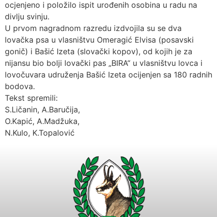
ocjenjeno i položilo ispit urođenih osobina u radu na
divlju svinju.
U prvom nagradnom razredu izdvojila su se dva
lovačka psa u vlasništvu Omeragić Elvisa (posavski
gonič) i Bašić Izeta (slovački kopov), od kojih je za
nijansu bio bolji lovački pas „BIRA“ u vlasništvu lovca i
lovočuvara udruženja Bašić Izeta ocijenjen sa 180 radnih
bodova.
Tekst spremili:
S.Ličanin, A.Baručija,
O.Kapić, A.Madžuka,
N.Kulo, K.Topalović