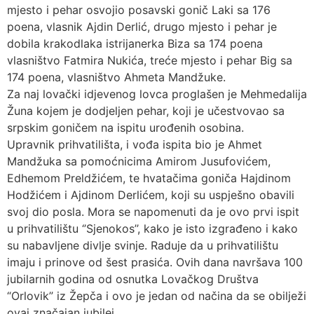
mjesto i pehar osvojio posavski gonič Laki sa 176
poena, vlasnik Ajdin Derlić, drugo mjesto i pehar je
dobila krakodlaka istrijanerka Biza sa 174 poena
vlasništvo Fatmira Nukića, treće mjesto i pehar Big sa
174 poena, vlasništvo Ahmeta Mandžuke.
Za naj lovački idjevenog lovca proglašen je Mehmedalija
Žuna kojem je dodjeljen pehar, koji je učestvovao sa
srpskim goničem na ispitu urođenih osobina.
Upravnik prihvatilišta, i vođa ispita bio je Ahmet
Mandžuka sa pomoćnicima Amirom Jusufovićem,
Edhemom Preldžićem, te hvatačima goniča Hajdinom
Hodžićem i Ajdinom Derlićem, koji su uspješno obavili
svoj dio posla. Mora se napomenuti da je ovo prvi ispit
u prihvatilištu ‘’Sjenokos’’, kako je isto izgrađeno i kako
su nabavljene divlje svinje. Raduje da u prihvatilištu
imaju i prinove od šest prasića. Ovih dana navršava 100
jubilarnih godina od osnutka Lovačkog Društva
“Orlovik” iz Žepča i ovo je jedan od načina da se obilježi
ovaj značajan jubilej.