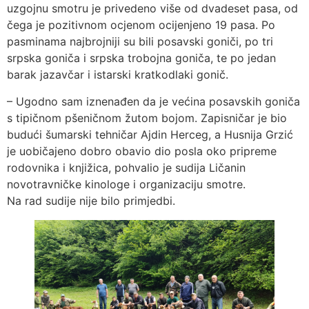
uzgojnu smotru je privedeno više od dvadeset pasa, od
čega je pozitivnom ocjenom ocijenjeno 19 pasa. Po
pasminama najbrojniji su bili posavski goniči, po tri
srpska goniča i srpska trobojna goniča, te po jedan
barak jazavčar i istarski kratkodlaki gonič.
– Ugodno sam iznenađen da je većina posavskih goniča
s tipičnom pšeničnom žutom bojom. Zapisničar je bio
budući šumarski tehničar Ajdin Herceg, a Husnija Grzić
je uobičajeno dobro obavio dio posla oko pripreme
rodovnika i knjižica, pohvalio je sudija Ličanin
novotravničke kinologe i organizaciju smotre.
Na rad sudije nije bilo primjedbi.