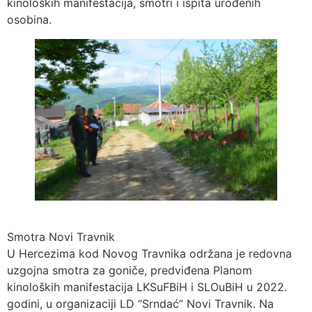
kinoloških manifestacija, smotri i ispita urođenih
osobina.
Smotra Novi Travnik
U Hercezima kod Novog Travnika održana je redovna
uzgojna smotra za goniče, predviđena Planom
kinoloških manifestacija LKSuFBiH i SLOuBiH u 2022.
godini, u organizaciji LD “Srndać” Novi Travnik. Na