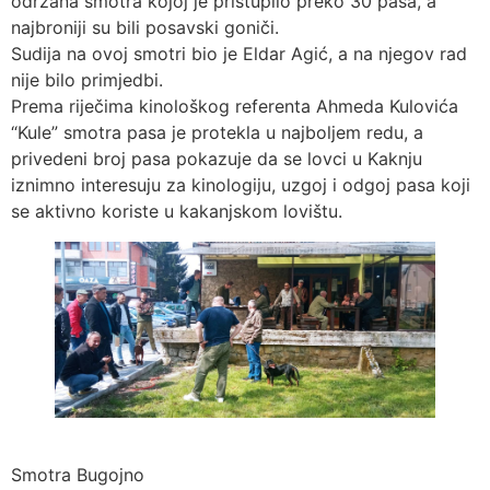
održana smotra kojoj je pristupilo preko 30 pasa, a
najbroniji su bili posavski goniči.
Sudija na ovoj smotri bio je Eldar Agić, a na njegov rad
nije bilo primjedbi.
Prema riječima kinološkog referenta Ahmeda Kulovića
“Kule” smotra pasa je protekla u najboljem redu, a
privedeni broj pasa pokazuje da se lovci u Kaknju
iznimno interesuju za kinologiju, uzgoj i odgoj pasa koji
se aktivno koriste u kakanjskom lovištu.
Smotra Bugojno