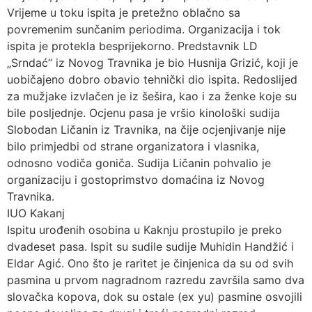
Vrijeme u toku ispita je pretežno oblačno sa
povremenim sunčanim periodima. Organizacija i tok
ispita je protekla besprijekorno. Predstavnik LD
„Srndać“ iz Novog Travnika je bio Husnija Grizić, koji je
uobičajeno dobro obavio tehnički dio ispita. Redoslijed
za mužjake izvlačen je iz šešira, kao i za ženke koje su
bile posljednje. Ocjenu pasa je vršio kinološki sudija
Slobodan Ličanin iz Travnika, na čije ocjenjivanje nije
bilo primjedbi od strane organizatora i vlasnika,
odnosno vodiča goniča. Sudija Ličanin pohvalio je
organizaciju i gostoprimstvo domaćina iz Novog
Travnika.
IUO Kakanj
Ispitu urođenih osobina u Kaknju prostupilo je preko
dvadeset pasa. Ispit su sudile sudije Muhidin Handžić i
Eldar Agić. Ono što je raritet je činjenica da su od svih
pasmina u prvom nagradnom razredu završila samo dva
slovačka kopova, dok su ostale (ex yu) pasmine osvojili