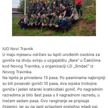
IUO Novi Travnik
U maju mjesecu održani su Ispiti urođenih osobina za
goniče na divlju svinju u uzgajalištu „Bare“ u Čakićima
kod Novog Travnika, u organizaciji LD „Srndać“ iz
Novog Travnika.
Na Ispite je privedeno 13 pasa. Po pasminama najbrojniji
su bili posavski goniči 10 pasa, dva srpska trobojna
goniča i jedan istarski kratkodlaki gonič. Po nagradnim
razredima je bilo šest pasa u II nagradnom razredu, u
trećem sedam pasa. Ovo rangiranje se pripisuje
činjenici, jer su na ispit prijavljeni pretežno mladi psi.