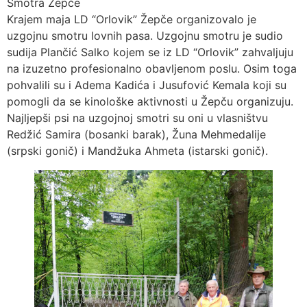
Smotra Žepče
Krajem maja LD “Orlovik” Žepče organizovalo je
uzgojnu smotru lovnih pasa. Uzgojnu smotru je sudio
sudija Plančić Salko kojem se iz LD “Orlovik” zahvaljuju
na izuzetno profesionalno obavljenom poslu. Osim toga
pohvalili su i Adema Kadića i Jusufović Kemala koji su
pomogli da se kinološke aktivnosti u Žepču organizuju.
Najljepši psi na uzgojnoj smotri su oni u vlasništvu
Redžić Samira (bosanki barak), Žuna Mehmedalije
(srpski gonič) i Mandžuka Ahmeta (istarski gonič).