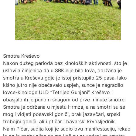
Smotra Kreševo
Nakon dužeg perioda bez kinoloških aktivnosti, što je
uslovila činjenica da u SBK nije bilo lova, održana je
smotra u Kreševu gdje je istoj pristupilo 25 pasa. Iako
kišno jutro nije obećavalo uspjeh, sunce je nagradilo
lovce-kinologe ULD “Tetrijeb Gunjani” Kreševo i
obasjalo ih je punom snagom od prve minute smotre.
Smotra je održana u mjestu Hrmza, a na smotri su se
mogli vidjeti posavski goniči, brak jazavčari, srpski
trobojni goniči, ali i ptičar i bavarski krvosljednik.
Naim Pičar, sudija koji je sudio ovu manifestaciju, rekao
je da je zadovoljan psima koji su privedeni na smotru,