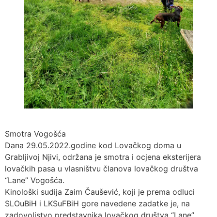
Smotra Vogošća
Dana 29.05.2022.godine kod Lovačkog doma u
Grabljivoj Njivi, održana je smotra i ocjena eksterijera
lovačkih pasa u vlasništvu članova lovačkog društva
“Lane” Vogošća.
Kinološki sudija Zaim Čaušević, koji je prema odluci
SLOuBiH i LKSuFBiH gore navedene zadatke je, na
zadovoljstvo predstavnika lovačkog društva “Lane”