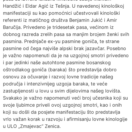
Handžić i Eldar Agić iz Tešnja. U navedenoj kinološkoj
manifestaciji su kao pomoćnici učestvovali kinološki
referenti iz matičnog društva Benjamin Jukić i Amir
Baručija. Privedeno je tridesetak pasa, većinom iz
dobnog razreda zrelih pasa sa manjim brojem ženki svih
pasmina. Prednjače ex-yu pasmine goniča, te strane
pasmine od čega najviše alpski brak jazavčar. Posebno
je važno napomenuti da je na uzgojnoj smotri privedeno
i par jedinki naše autohtone pasmine bosanskog
oštrodlakog goniča (baraka) što predstavlja dobro
osnovu za očuvanje i razvoj lovne tradicije našeg
područja i intenzivnijeg uzgoja baraka, te veće
zastupljenosti u lovu u svim dijelovima našeg lovišta.
Svakako je važno napomenuti veći broj učesnika koji su
svoje ljubimce priveli ovoj uzgojnoj smotri, kao i onih
koji su došli da posjete manifestaciju što predstavlja
vrlo važan korak u razvoju i afirmisanju lovne kinologije
u ULO „Zmajevac“ Zenica.