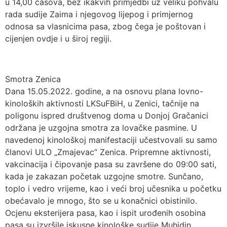
u 14,00 časova, bez ikakvih primjedbi uz veliku pohvalu
rada sudije Zaima i njegovog lijepog i primjernog
odnosa sa vlasnicima pasa, zbog čega je poštovan i
cijenjen ovdje i u široj regiji.
Smotra Zenica
Dana 15.05.2022. godine, a na osnovu plana lovno-
kinoloških aktivnosti LKSuFBiH, u Zenici, tačnije na
poligonu ispred društvenog doma u Donjoj Gračanici
održana je uzgojna smotra za lovačke pasmine. U
navedenoj kinološkoj manifestaciji učestvovali su samo
članovi ULO „Zmajevac“ Zenica. Pripremne aktivnosti,
vakcinacija i čipovanje pasa su završene do 09:00 sati,
kada je zakazan početak uzgojne smotre. Sunčano,
toplo i vedro vrijeme, kao i veći broj učesnika u početku
obećavalo je mnogo, što se u konačnici obistinilo.
Ocjenu eksterijera pasa, kao i ispit urođenih osobina
pasa su izvršile iskusne kinološke sudije Muhidin