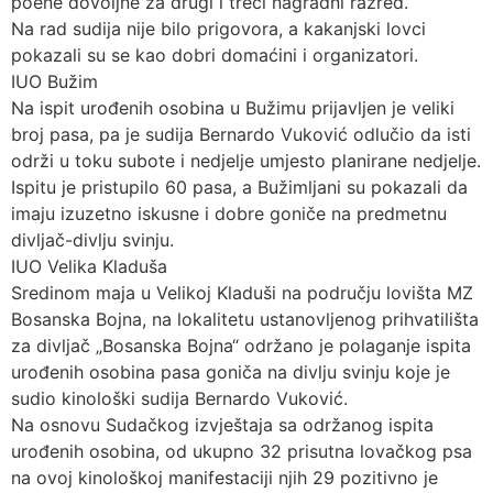
poene dovoljne za drugi i treći nagradni razred.
Na rad sudija nije bilo prigovora, a kakanjski lovci
pokazali su se kao dobri domaćini i organizatori.
IUO Bužim
Na ispit urođenih osobina u Bužimu prijavljen je veliki
broj pasa, pa je sudija Bernardo Vuković odlučio da isti
održi u toku subote i nedjelje umjesto planirane nedjelje.
Ispitu je pristupilo 60 pasa, a Bužimljani su pokazali da
imaju izuzetno iskusne i dobre goniče na predmetnu
divljač-divlju svinju.
IUO Velika Kladuša
Sredinom maja u Velikoj Kladuši na području lovišta MZ
Bosanska Bojna, na lokalitetu ustanovljenog prihvatilišta
za divljač „Bosanska Bojna“ održano je polaganje ispita
urođenih osobina pasa goniča na divlju svinju koje je
sudio kinološki sudija Bernardo Vuković.
Na osnovu Sudačkog izvještaja sa održanog ispita
urođenih osobina, od ukupno 32 prisutna lovačkog psa
na ovoj kinološkoj manifestaciji njih 29 pozitivno je