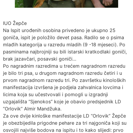
IUO Žepče
Na Ispit urođenih osobina privedeno je ukupno 25
goniča, ispit je položilo devet pasa. Radilo se o psima
mlađih kategorija u razredu mladih (9 -18 mjeseci). Po
pasminama najbrojniji su bili istarski kratkodlaki goniči,
brak jazavčari, posavski goniči…
Po nagradnim razredima u trećem nagradnom razredu
je bilo tri psa, u drugom nagradnom razredu četiri i u
prvom nagradnom razredu tri. Po završetku kinoloških
manifestacija izvršena je podjela zahvalnica lovcima i
licima koja su učestvovali i pomogli u izgradnji
uzgajališta “Sjenokos” koje je obavio predsjednik LD
’’Orlovik’’ Almir Mandžuka.
Za ove dvije kinloške manifestacije LD “Orlovik” Žepče
je obezbijedila prigodne pehare za tri najgoniča koji su
osvojili najviše bodova na ispitu i to kako slijedi: prvo