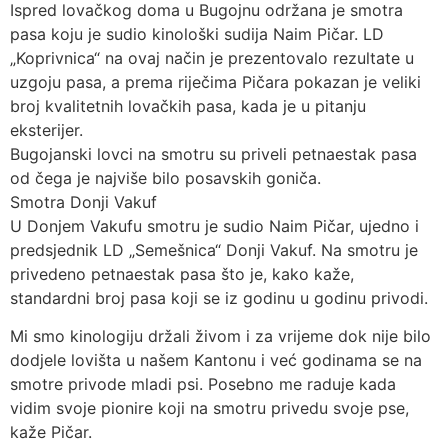
Ispred lovačkog doma u Bugojnu održana je smotra
pasa koju je sudio kinološki sudija Naim Pičar. LD
„Koprivnica“ na ovaj način je prezentovalo rezultate u
uzgoju pasa, a prema riječima Pičara pokazan je veliki
broj kvalitetnih lovačkih pasa, kada je u pitanju
eksterijer.
Bugojanski lovci na smotru su priveli petnaestak pasa
od čega je najviše bilo posavskih goniča.
Smotra Donji Vakuf
U Donjem Vakufu smotru je sudio Naim Pičar, ujedno i
predsjednik LD „Semešnica“ Donji Vakuf. Na smotru je
privedeno petnaestak pasa što je, kako kaže,
standardni broj pasa koji se iz godinu u godinu privodi.
Mi smo kinologiju držali živom i za vrijeme dok nije bilo
dodjele lovišta u našem Kantonu i već godinama se na
smotre privode mladi psi. Posebno me raduje kada
vidim svoje pionire koji na smotru privedu svoje pse,
kaže Pičar.